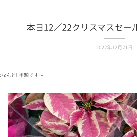
本日12／22クリスマスセ
2022年12月21日
なんと‼️半額です〜🎄😍