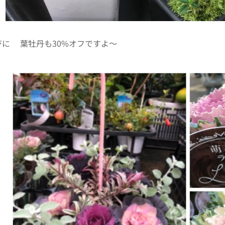
に💕葉牡丹も30%オフですよ〜