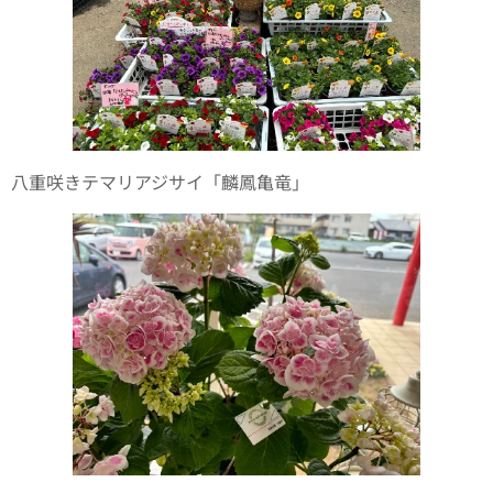
八重咲きテマリアジサイ「麟鳳亀竜」