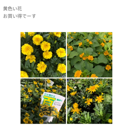
黄色い花🌻
お買い得でーす✨