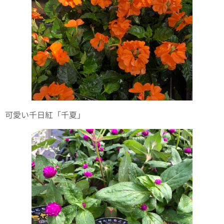
可愛い千日紅「千夏」