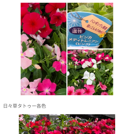
日々草タトゥー各色