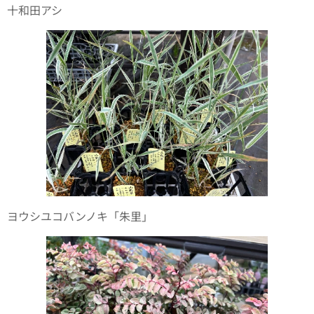
十和田アシ
ヨウシユコバンノキ「朱里」