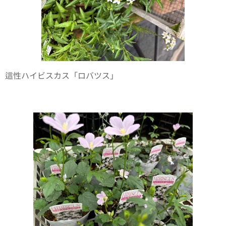
這性ハイビスカス「ロバツス」