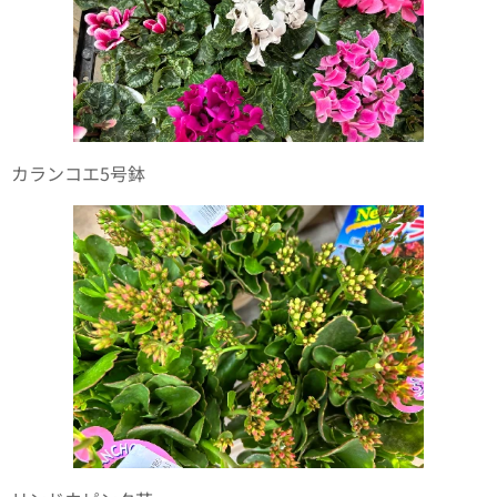
カランコエ5号鉢